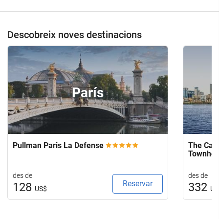
Descobreix noves destinacions
París
Pullman Paris La Defense
The Capi
Townho
des de
des de
Reservar
128
332
US$
US