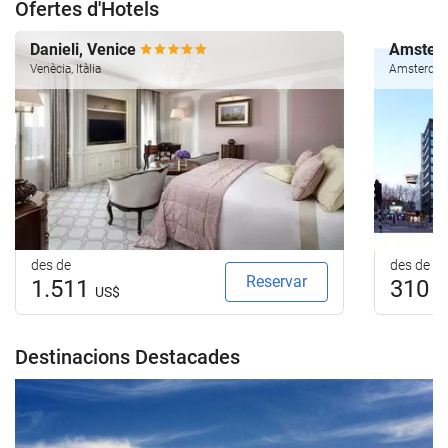
Ofertes d'Hotels
Danieli, Venice
Amsterd
Venècia, Itàlia
Amsterdam,
des de
des de
Reservar
1.511
310
US$
U
Destinacions Destacades