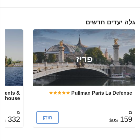
גלה יעדים חדשים
פריז
rtments &
Pullman Paris La Defense
wnhouse
מ
מ
הזמן
332
159
US$
US$