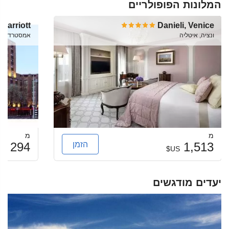
המלונות הפופולריים
Marriott
Danieli, Venice
ונציה, איטליה
אמסטרדם, Netherlands
מ
מ
הזמן
294
1,513
US$
US$
יעדים מודגשים