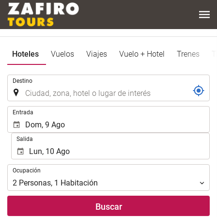
Hoteles
Vuelos
Viajes
Vuelo + Hotel
Trenes
T
Introduzca
Destino
el
lugar
de
Introduzca
Entrada
destino
las
en
fechas
Salida
el
de
que
inicio
realizar
y
Ocupación
la
Ocupación
fin
búsqueda
para
2
Personas
,
1
Habitación
de
realizar
su
la
Buscar
alojamiento..
búsqueda