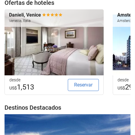
Ofertas de hoteles
Danieli, Venice
Amsterd
Venecia, Italia
Amsterdam
desde
desde
Reservar
1,513
29
US$
US$
Destinos Destacados