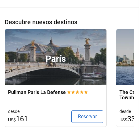
de
su
hotel.
Descubre nuevos destinos
París
Pullman Paris La Defense
The Capi
Townho
desde
desde
Reservar
161
33
US$
US$