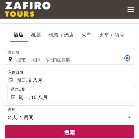
酒店
机票
机票 + 酒店
火车
火车＋酒店
.
目的地
.
入住日期
退房日期
占
占用
用
2
人
,
1
房间
搜索