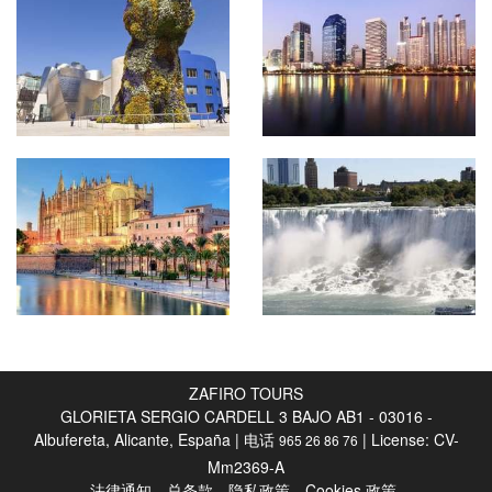
ZAFIRO TOURS
GLORIETA SERGIO CARDELL 3 BAJO AB1 - 03016 -
Albufereta, Alicante, España | 电话
| License: CV-
965 26 86 76
Mm2369-A
法律通知
总条款
隐私政策
Cookies 政策