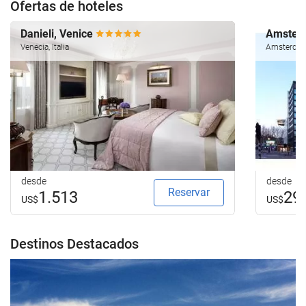
Ofertas de hoteles
Danieli, Venice
Amsterd
Venecia, Italia
Amsterdam
desde
desde
Reservar
1.513
29
US$
US$
Destinos Destacados