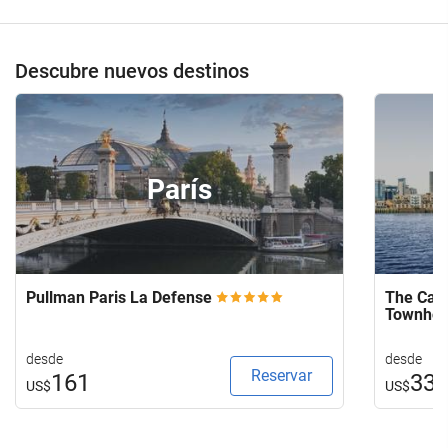
Descubre nuevos destinos
París
Pullman Paris La Defense
The Capi
Townho
desde
desde
Reservar
161
33
US$
US$